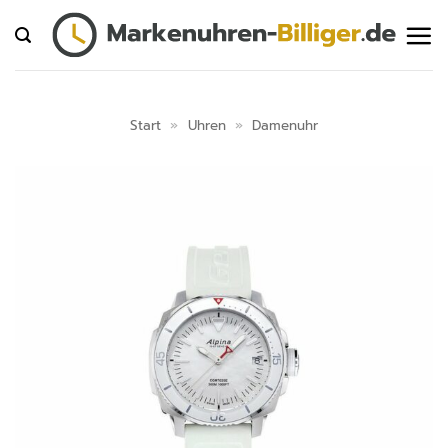
Zum
Inhalt
springen
Start
»
Uhren
»
Damenuhr