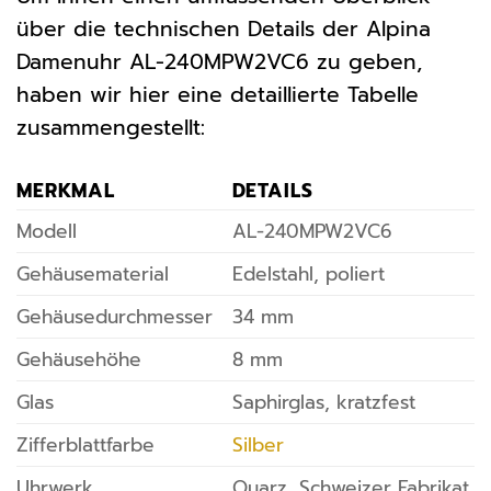
über die technischen Details der Alpina
Damenuhr AL-240MPW2VC6 zu geben,
haben wir hier eine detaillierte Tabelle
zusammengestellt:
MERKMAL
DETAILS
Modell
AL-240MPW2VC6
Gehäusematerial
Edelstahl, poliert
Gehäusedurchmesser
34 mm
Gehäusehöhe
8 mm
Glas
Saphirglas, kratzfest
Zifferblattfarbe
Silber
Uhrwerk
Quarz, Schweizer Fabrikat