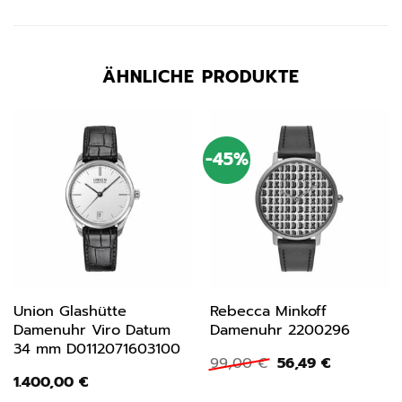
ÄHNLICHE PRODUKTE
-45%
Union Glashütte
Rebecca Minkoff
Damenuhr Viro Datum
Damenuhr 2200296
34 mm D0112071603100
Ursprünglicher
Aktueller
99,00
€
56,49
€
Preis
Preis
1.400,00
€
war:
ist: