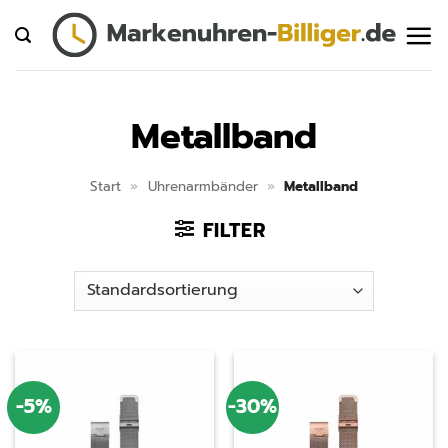
Zum
Inhalt
springen
Metallband
Start
»
Uhrenarmbänder
»
Metallband
FILTER
-5%
-30%