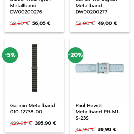
Metallband
Metallband
DW00200276
DW00200277
Ursprünglicher
Aktueller
Ursprünglicher
Aktuell
59,00
€
56,05
€
59,00
€
49,00
€
Preis
Preis
Preis
Preis
war:
ist:
war:
ist:
59,00 €
56,05 €.
59,00 €
49,00 €
-5%
-20%
Garmin Metallband
Paul Hewitt
010-12738-00
Metallband PH-M1-
S-23S
Ursprünglicher
Aktueller
499,99
€
395,90
€
Preis
Preis
Ursprünglicher
Aktuell
49,90
€
39,90
€
war:
ist:
Preis
Preis