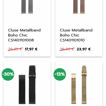
Cluse Metallband
Cluse Metallband
Boho Chic
Boho Chic
CS1401101008
CS1401101010
Ursprünglicher
Aktueller
Ursprünglicher
Aktuelle
29,95
€
17,97
€
39,95
€
23,97
€
Preis
Preis
Preis
Preis
war:
ist:
war:
ist:
29,95 €
17,97 €.
39,95 €
23,97 €.
-30%
-13%