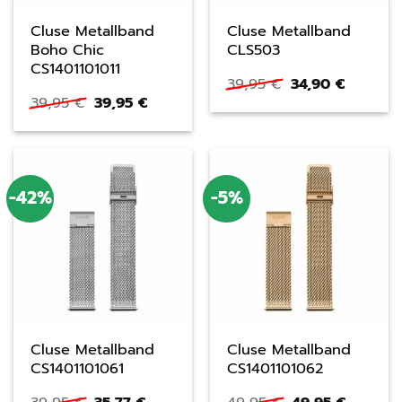
Cluse Metallband
Cluse Metallband
Boho Chic
CLS503
CS1401101011
Ursprünglicher
Aktuelle
39,95
€
34,90
€
Preis
Preis
Ursprünglicher
Aktueller
39,95
€
39,95
€
war:
ist:
Preis
Preis
39,95 €
34,90 €.
war:
ist:
39,95 €
39,95 €.
-42%
-5%
Cluse Metallband
Cluse Metallband
CS1401101061
CS1401101062
Ursprünglicher
Aktueller
Ursprünglicher
Aktuell