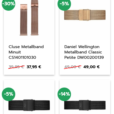
-30%
-5%
Cluse Metallband
Daniel Wellington
Minuit
Metallband Classic
CS1401101030
Petite DW00200139
Ursprünglicher
Aktueller
Ursprünglicher
Aktuell
39,95
€
37,95
€
49,00
€
49,00
€
Preis
Preis
Preis
Preis
war:
ist:
war:
ist:
39,95 €
37,95 €.
49,00 €
49,00 
-5%
-14%