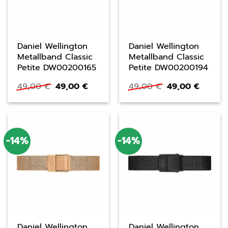
Daniel Wellington
Daniel Wellington
Metallband Classic
Metallband Classic
Petite DW00200165
Petite DW00200194
Ursprünglicher
Aktueller
Ursprünglicher
Aktuell
49,00
€
49,00
€
49,00
€
49,00
€
Preis
Preis
Preis
Preis
war:
ist:
war:
ist:
49,00 €
49,00 €.
49,00 €
49,00 
-14%
-14%
Daniel Wellington
Daniel Wellington