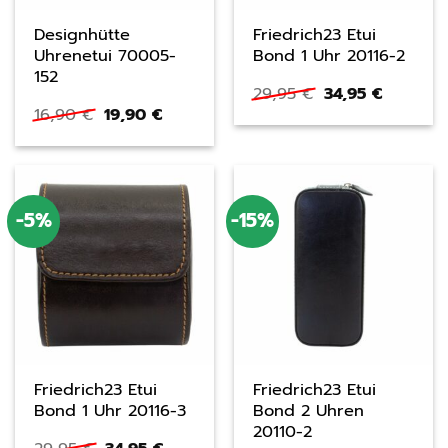
Designhütte
Friedrich23 Etui
Uhrenetui 70005-
Bond 1 Uhr 20116-2
152
Ursprünglicher
Aktuelle
29,95
€
34,95
€
Preis
Preis
Ursprünglicher
Aktueller
16,90
€
19,90
€
war:
ist:
Preis
Preis
29,95 €
34,95 €.
war:
ist:
16,90 €
19,90 €.
-5%
-15%
Friedrich23 Etui
Friedrich23 Etui
Bond 1 Uhr 20116-3
Bond 2 Uhren
20110-2
Ursprünglicher
Aktueller