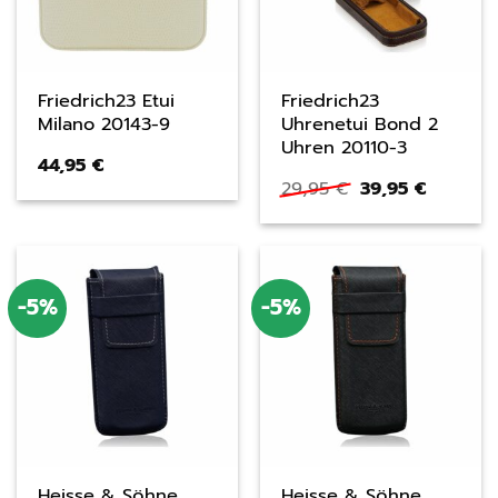
Friedrich23 Etui
Friedrich23
Milano 20143-9
Uhrenetui Bond 2
Uhren 20110-3
44,95
€
Ursprünglicher
Aktuelle
29,95
€
39,95
€
Preis
Preis
war:
ist:
29,95 €
39,95 €.
-5%
-5%
Heisse & Söhne
Heisse & Söhne