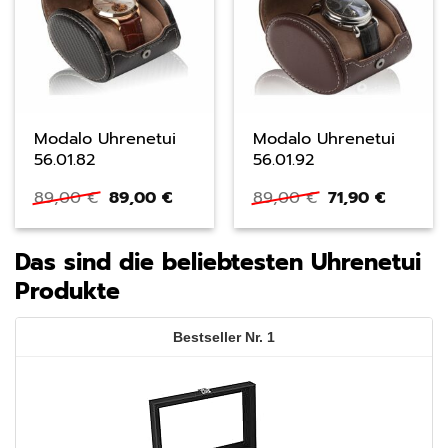
Modalo Uhrenetui
Modalo Uhrenetui
56.01.82
56.01.92
Ursprünglicher
Aktueller
Ursprünglicher
Aktuell
89,00
€
89,00
€
89,00
€
71,90
€
Preis
Preis
Preis
Preis
war:
ist:
war:
ist:
89,00 €
89,00 €.
89,00 €
71,90 €.
Das sind die beliebtesten Uhrenetui
Produkte
1