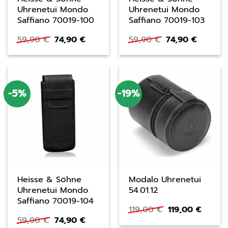
Uhrenetui Mondo
Uhrenetui Mondo
Saffiano 70019-100
Saffiano 70019-103
Ursprünglicher
Aktueller
Ursprünglicher
Aktuell
59,90
€
74,90
€
59,90
€
74,90
€
Preis
Preis
Preis
Preis
war:
ist:
war:
ist:
59,90 €
74,90 €.
59,90 €
74,90 €
-5%
-19%
Heisse & Söhne
Modalo Uhrenetui
Uhrenetui Mondo
54.01.12
Saffiano 70019-104
Ursprüngliche
Aktuel
119,00
€
119,00
€
Preis
Preis
Ursprünglicher
Aktueller
59,90
€
74,90
€
war:
ist:
Preis
Preis