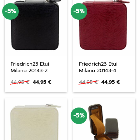
-5%
-5%
Friedrich23 Etui
Friedrich23 Etui
Milano 20143-2
Milano 20143-4
Ursprünglicher
Aktueller
Ursprünglicher
Aktuelle
44,95
€
44,95
€
44,95
€
44,95
€
Preis
Preis
Preis
Preis
war:
ist:
war:
ist:
44,95 €
44,95 €.
44,95 €
44,95 €.
-5%