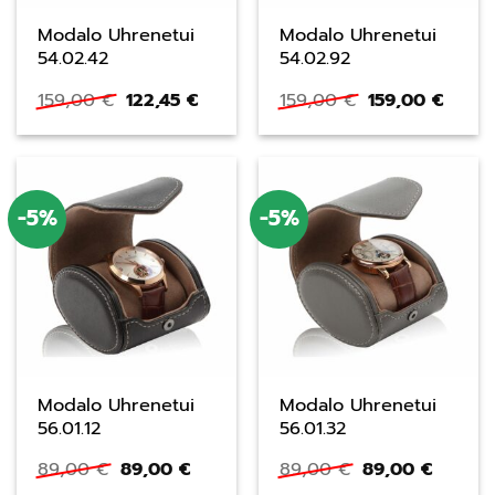
Modalo Uhrenetui
Modalo Uhrenetui
54.02.42
54.02.92
Ursprünglicher
Aktueller
Ursprüngliche
Aktue
159,00
€
122,45
€
159,00
€
159,00
€
Preis
Preis
Preis
Preis
war:
ist:
war:
ist:
159,00 €
122,45 €.
159,00 €
159,0
-5%
-5%
Modalo Uhrenetui
Modalo Uhrenetui
56.01.12
56.01.32
Ursprünglicher
Aktueller
Ursprünglicher
Aktuell
89,00
€
89,00
€
89,00
€
89,00
€
Preis
Preis
Preis
Preis