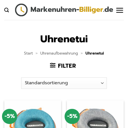
Zum
Inhalt
springen
Uhrenetui
Start
»
Uhrenaufbewahrung
»
Uhrenetui
FILTER
-5%
-5%