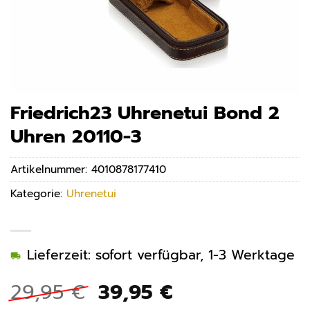
Friedrich23 Uhrenetui Bond 2
Uhren 20110-3
Artikelnummer:
4010878177410
Kategorie:
Uhrenetui
Lieferzeit: sofort verfügbar, 1-3 Werktage
Ursprünglicher
Aktueller
29,95
€
39,95
€