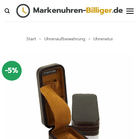
Zum
Inhalt
springen
Start
»
Uhrenaufbewahrung
»
Uhrenetui
-5%