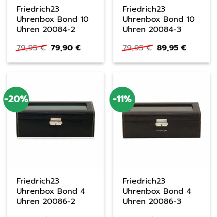
Friedrich23
Friedrich23
Uhrenbox Bond 10
Uhrenbox Bond 10
Uhren 20084-2
Uhren 20084-3
Ursprünglicher
Aktueller
Ursprünglicher
Aktuelle
79,95
€
79,90
€
79,95
€
89,95
€
Preis
Preis
Preis
Preis
war:
ist:
war:
ist:
79,95 €
79,90 €.
79,95 €
89,95 €.
-20%
-11%
Friedrich23
Friedrich23
Uhrenbox Bond 4
Uhrenbox Bond 4
Uhren 20086-2
Uhren 20086-3