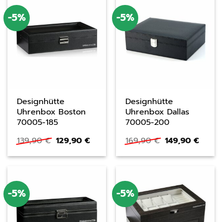
-5%
-5%
Designhütte
Designhütte
Uhrenbox Boston
Uhrenbox Dallas
70005-185
70005-200
Ursprünglicher
Aktueller
Ursprüngliche
Aktue
139,90
€
129,90
€
169,90
€
149,90
€
Preis
Preis
Preis
Preis
war:
ist:
war:
ist:
139,90 €
129,90 €.
169,90 €
149,9
-5%
-5%