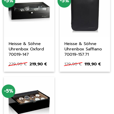
-5%
-5%
Heisse & Söhne
Heisse & Söhne
Uhrenbox Oxford
Uhrenbox Saffiano
70019-147
70019-157.71
Ursprünglicher
Aktueller
Ursprüngliche
Aktuel
229,90
€
219,90
€
129,90
€
119,90
€
Preis
Preis
Preis
Preis
war:
ist:
war:
ist:
229,90 €
219,90 €.
129,90 €
119,90
-5%