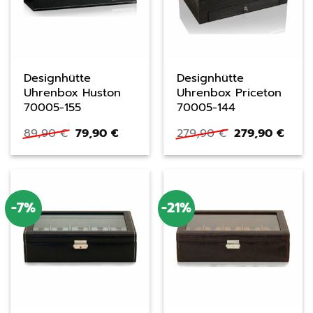
Designhütte
Designhütte
Uhrenbox Huston
Uhrenbox Priceton
70005-155
70005-144
Ursprünglicher
Aktueller
Ursprüngliche
Aktue
89,90
€
79,90
€
279,90
€
279,90
€
Preis
Preis
Preis
Preis
war:
ist:
war:
ist:
89,90 €
79,90 €.
279,90 €
279,9
-7%
-21%