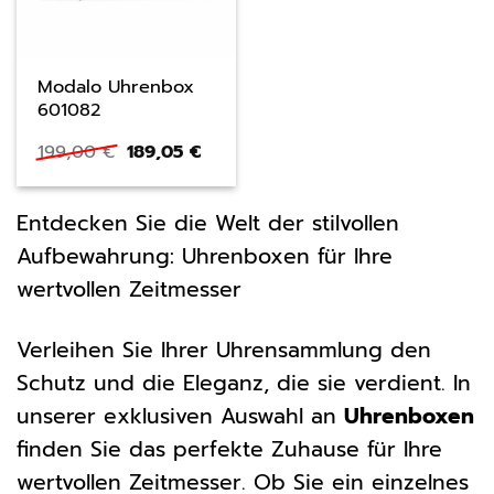
Modalo Uhrenbox
601082
Ursprünglicher
Aktueller
199,00
€
189,05
€
Preis
Preis
war:
ist:
199,00 €
189,05 €.
Entdecken Sie die Welt der stilvollen
Aufbewahrung: Uhrenboxen für Ihre
wertvollen Zeitmesser
Verleihen Sie Ihrer Uhrensammlung den
Schutz und die Eleganz, die sie verdient. In
unserer exklusiven Auswahl an
Uhrenboxen
finden Sie das perfekte Zuhause für Ihre
wertvollen Zeitmesser. Ob Sie ein einzelnes