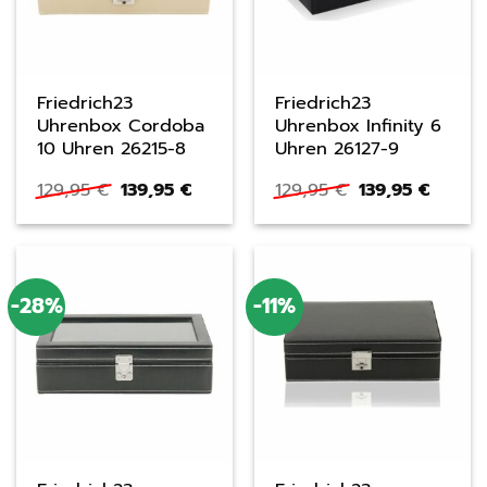
Friedrich23
Friedrich23
Uhrenbox Cordoba
Uhrenbox Infinity 6
10 Uhren 26215-8
Uhren 26127-9
Ursprünglicher
Aktueller
Ursprüngliche
Aktuel
129,95
€
139,95
€
129,95
€
139,95
€
Preis
Preis
Preis
Preis
war:
ist:
war:
ist:
129,95 €
139,95 €.
129,95 €
139,95 
-28%
-11%