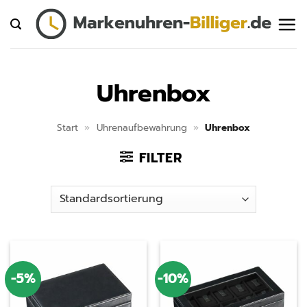
Zum
Inhalt
springen
Uhrenbox
Start
»
Uhrenaufbewahrung
»
Uhrenbox
FILTER
-5%
-10%