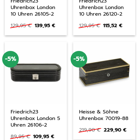
Friedrich23
Friedrich23
Uhrenbox London
Uhrenbox London
10 Uhren 26105-2
10 Uhren 26120-2
Ursprünglicher
Aktueller
Ursprüngliche
Aktuell
129,95
€
139,95
€
129,95
€
115,52
€
Preis
Preis
Preis
Preis
war:
ist:
war:
ist:
129,95 €
139,95 €.
129,95 €
115,52 €
-5%
-5%
Friedrich23
Heisse & Söhne
Uhrenbox London 5
Uhrenbox 70019-88
Uhren 26106-2
Ursprüngliche
Aktue
219,90
€
229,90
€
Preis
Preis
Ursprünglicher
Aktueller
89,95
€
109,95
€
war:
ist: