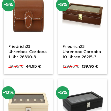
-5%
-5%
Friedrich23
Friedrich23
Uhrenbox Cordoba
Uhrenbox Cordoba
1 Uhr 26390-3
10 Uhren 26215-3
Ursprünglicher
Aktueller
Ursprüngliche
Aktuel
39,95
€
44,95
€
129,95
€
139,95
€
Preis
Preis
Preis
Preis
war:
ist:
war:
ist:
39,95 €
44,95 €.
129,95 €
139,95 
-12%
-5%