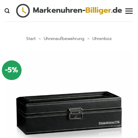
Zum
Inhalt
springen
Start
»
Uhrenaufbewahrung
»
Uhrenbox
-5%