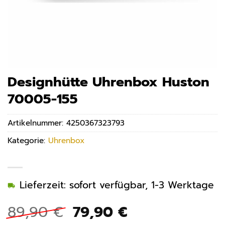
Designhütte Uhrenbox Huston
70005-155
Artikelnummer:
4250367323793
Kategorie:
Uhrenbox
Lieferzeit: sofort verfügbar, 1-3 Werktage
Ursprünglicher
Aktueller
89,90
€
79,90
€