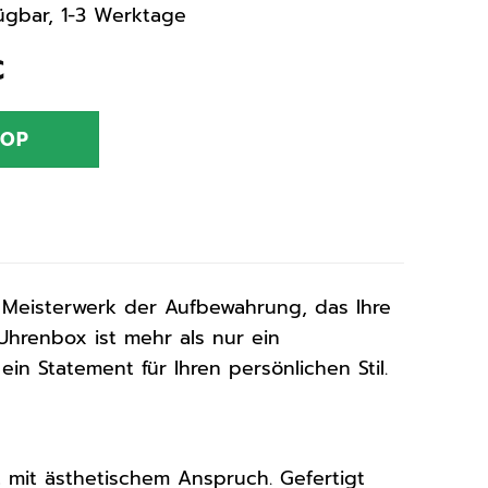
rfügbar, 1-3 Werktage
nglicher
Aktueller
€
Preis
ist:
HOP
€
49,95 €.
Meisterwerk der Aufbewahrung, das Ihre
 Uhrenbox ist mehr als nur ein
n Statement für Ihren persönlichen Stil.
t mit ästhetischem Anspruch. Gefertigt