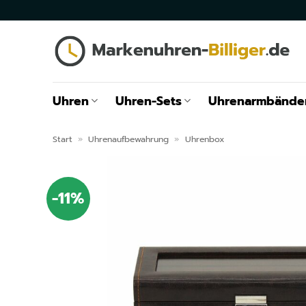
Zum
Inhalt
springen
Uhren
Uhren-Sets
Uhrenarmbände
Start
»
Uhrenaufbewahrung
»
Uhrenbox
-11%