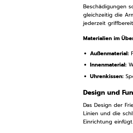
Beschädigungen sch
gleichzeitig die A
jederzeit griffbereit
Materialien im Über
Außenmaterial:
F
Innenmaterial:
We
Uhrenkissen:
Spe
Design und Funk
Das Design der Fri
Linien und die sch
Einrichtung einfüg