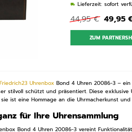
Lieferzeit: sofort ve
Ursprü
44,95
€
49,95
Preis
war:
ZUM PARTNERS
44,95 
Friedrich23
Uhrenbox
Bond 4 Uhren 20086-3 – ein 
er stilvoll schützt und präsentiert. Diese exklusive
sie ist eine Hommage an die Uhrmacherkunst und ei
eganz für Ihre Uhrensammlung
renbox Bond 4 Uhren 20086-3 vereint Funktionalitä