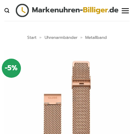
Zum
Inhalt
springen
Start
»
Uhrenarmbänder
»
Metallband
-5%