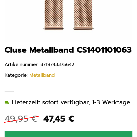
Cluse Metallband CS1401101063
Artikelnummer:
8719743375642
Kategorie:
Metallband
Lieferzeit: sofort verfügbar, 1-3 Werktage
Ursprünglicher
Aktueller
49,95
€
47,45
€
Preis
Preis
war:
ist: