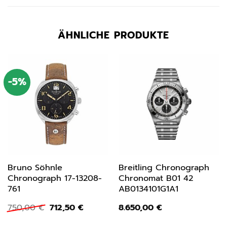
ÄHNLICHE PRODUKTE
-5%
Bruno Söhnle
Breitling Chronograph
Chronograph 17-13208-
Chronomat B01 42
761
AB0134101G1A1
Ursprünglicher
Aktueller
750,00
€
712,50
€
8.650,00
€
Preis
Preis
war:
ist: