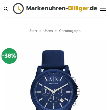
Zum
Inhalt
springen
Start
»
Uhren
»
Chronograph
-38%