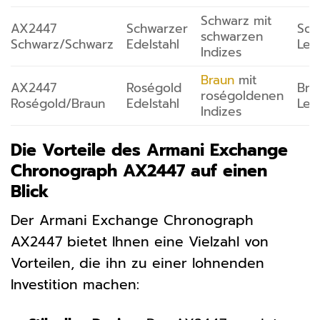
Schwarz mit
AX2447
Schwarzer
Sch
schwarzen
Schwarz/Schwarz
Edelstahl
Led
Indizes
Braun
mit
AX2447
Roségold
Bra
roségoldenen
Roségold/Braun
Edelstahl
Led
Indizes
Die Vorteile des Armani Exchange
Chronograph AX2447 auf einen
Blick
Der Armani Exchange Chronograph
AX2447 bietet Ihnen eine Vielzahl von
Vorteilen, die ihn zu einer lohnenden
Investition machen: