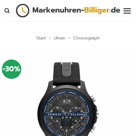
Zum
Inhalt
springen
Start
»
Uhren
»
Chronograph
-30%