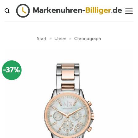
Zum
Inhalt
springen
Start
»
Uhren
»
Chronograph
-37%