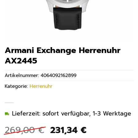
Armani Exchange Herrenuhr
AX2445
Artikelnummer:
4064092162899
Kategorie:
Herrenuhr
Lieferzeit: sofort verfügbar, 1-3 Werktage
Ursprünglicher
Aktueller
269,00
€
231,34
€