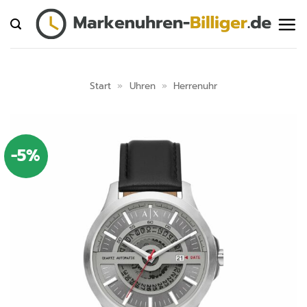
Zum
Inhalt
springen
Start
»
Uhren
»
Herrenuhr
-5%