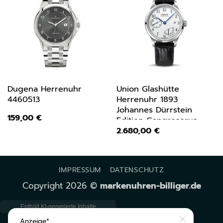
Dugena Herrenuhr
Union Glashütte
4460513
Herrenuhr 1893
Johannes Dürrstein
159,00
€
Edition Gangreserve
2.680,00
€
D0074561601700
IMPRESSUM
DATENSCHUTZ
Copyright 2026 ©
markenuhren-billiger.de
Close
Anzeige*