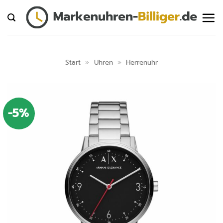
Zum
Inhalt
springen
Start
»
Uhren
»
Herrenuhr
-5%