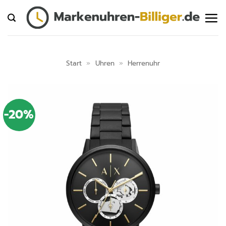
Zum
Inhalt
springen
Start
»
Uhren
»
Herrenuhr
-20%