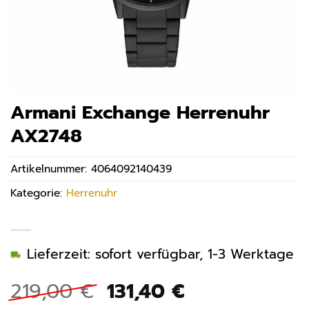
Armani Exchange Herrenuhr
AX2748
Artikelnummer:
4064092140439
Kategorie:
Herrenuhr
Lieferzeit: sofort verfügbar, 1-3 Werktage
Ursprünglicher
Aktueller
219,00
€
131,40
€