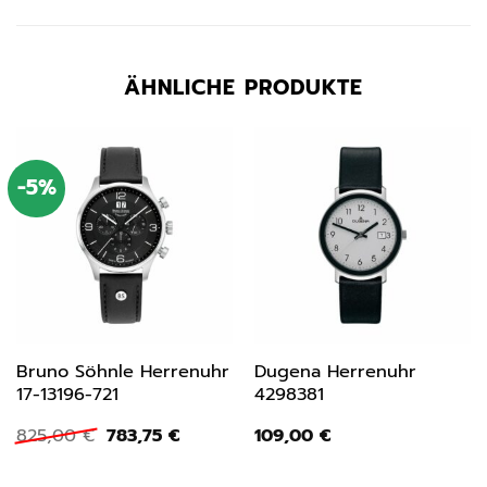
ÄHNLICHE PRODUKTE
-5%
Bruno Söhnle Herrenuhr
Dugena Herrenuhr
17-13196-721
4298381
Ursprünglicher
Aktueller
825,00
€
783,75
€
109,00
€
Preis
Preis
war:
ist:
825,00 €
783,75 €.