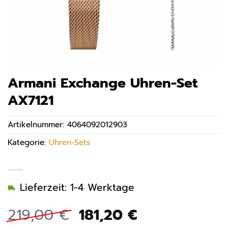
Armani Exchange Uhren-Set
AX7121
Artikelnummer:
4064092012903
Kategorie:
Uhren-Sets
Lieferzeit: 1-4 Werktage
Ursprünglicher
Aktueller
219,00
€
181,20
€