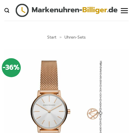
Zum
Inhalt
springen
Start
»
Uhren-Sets
-36%