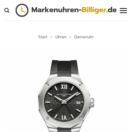
Zum
Inhalt
springen
Start
»
Uhren
»
Damenuhr