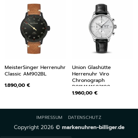
MeisterSinger Herrenuhr
Union Glashütte
Classic AM902BL
Herrenuhr Viro
Chronograph
1.890,00
€
D0114141603100
1.960,00
€
IMPRESSUM
DATENSCHUTZ
Copyright 2026 ©
markenuhren-billiger.de