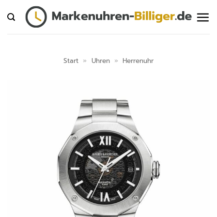
Zum
Inhalt
springen
Start
»
Uhren
»
Herrenuhr