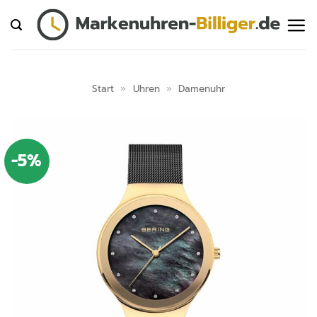
Zum
Inhalt
springen
Start
»
Uhren
»
Damenuhr
-5%