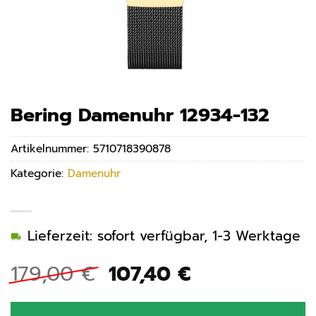
Bering Damenuhr 12934-132
Artikelnummer:
5710718390878
Kategorie:
Damenuhr
Lieferzeit: sofort verfügbar, 1-3 Werktage
Ursprünglicher
Aktueller
179,00
€
107,40
€
Preis
Preis
war:
ist: