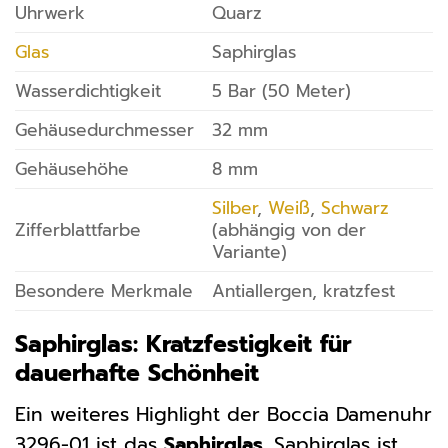
Uhrwerk
Quarz
Glas
Saphirglas
Wasserdichtigkeit
5 Bar (50 Meter)
Gehäusedurchmesser
32 mm
Gehäusehöhe
8 mm
Silber
,
Weiß
,
Schwarz
Zifferblattfarbe
(abhängig von der
Variante)
Besondere Merkmale
Antiallergen, kratzfest
Saphirglas: Kratzfestigkeit für
dauerhafte Schönheit
Ein weiteres Highlight der Boccia Damenuhr
3296-01 ist das
Saphirglas
. Saphirglas ist