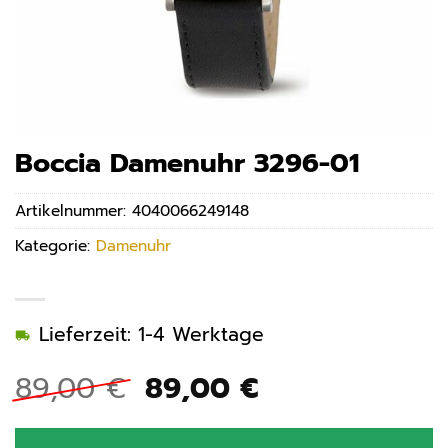
Boccia Damenuhr 3296-01
Artikelnummer:
4040066249148
Kategorie:
Damenuhr
Lieferzeit: 1-4 Werktage
Ursprünglicher
Aktueller
89,00
€
89,00
€
Preis
Preis
war:
ist: