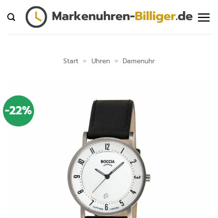
Zum
Inhalt
springen
Start
»
Uhren
»
Damenuhr
-22%