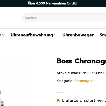
Über 6.000 Markenuhren für dich
Suchen
nach:
r
Uhrenaufbewahrung
Uhrenbeweger
Sm
Boss Chronog
Artikelnummer:
761327241667
Kategorie:
Chronograph
Lieferzeit: sofort ve