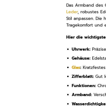
Das Armband des Ch
Leder
, robustes Ed
Stil anpassen. Die
Tragekomfort und 
Hier die wichtigste
Uhrwerk:
Präzis
Gehäuse:
Edelst
Glas
:
Kratzfestes
Zifferblatt:
Gut l
Funktionen:
Chro
Armband:
Versch
Wasserdichtigkei