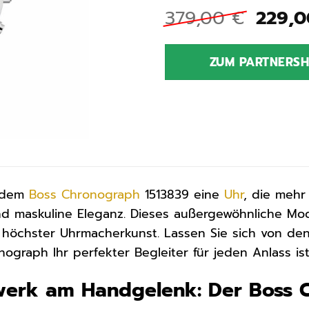
Urspr
379,00
€
229,
Preis
war:
ZUM PARTNERS
379,0
t dem
Boss
Chronograph
1513839 eine
Uhr
, die mehr
n und maskuline Eleganz. Dieses außergewöhnliche Mo
höchster Uhrmacherkunst. Lassen Sie sich von den 
ograph Ihr perfekter Begleiter für jeden Anlass ist
rwerk am Handgelenk: Der Boss 