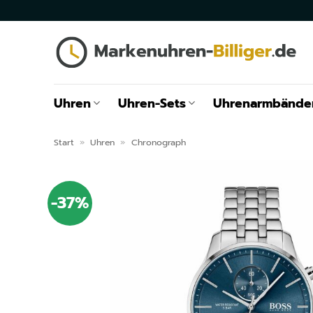
Zum
Inhalt
springen
Uhren
Uhren-Sets
Uhrenarmbände
Start
»
Uhren
»
Chronograph
-37%