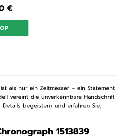
ünglicher
Aktueller
00
€
Preis
ist:
HOP
0 €
229,00 €.
 ist als nur ein Zeitmesser – ein Statement
dell vereint die unverkennbare Handschrift
Details begeistern und erfahren Sie,
.
Chronograph 1513839