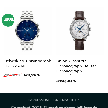
-48%
Liebeskind Chronograph
Union Glashütte
LT-0225-MC
Chronograph Belisar
Chronograph
Ursprünglicher
Aktueller
249,90
€
149,94
€
Mondphase
Preis
Preis
3.150,00
€
D0094251601700
war:
ist:
249,90 €
149,94 €.
IMPRESSUM
DATENSCHUTZ
Copyright 2026 ©
markenuhren-billiger.de