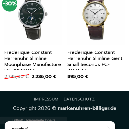
-30%
Frederique Constant
Frederique Constant
Herrenuhr Slimline
Herrenuhr Slimline Gent
Moonphase Manufacture
Small Seconds FC-
FC-705GR4S6
245M5S5
Ursprünglicher
Aktueller
2.795,00
€
2.236,00
€
895,00
€
Preis
Preis
war:
ist:
2.795,00 €
2.236,00 €.
IMPRESSUM
DATENSCHUTZ
Copyright 2026 ©
markenuhren-billiger.de
Anzeige*