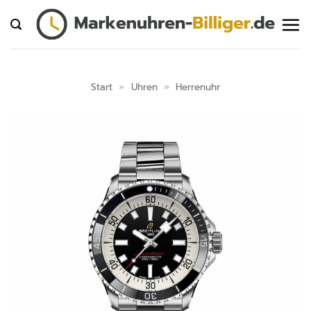
Zum
Inhalt
springen
Start
»
Uhren
»
Herrenuhr