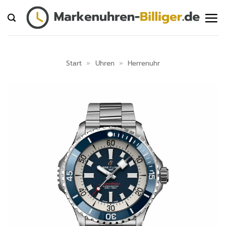
Zum
Inhalt
springen
Start
»
Uhren
»
Herrenuhr