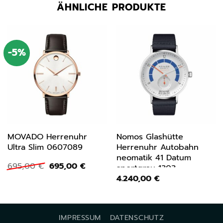
ÄHNLICHE PRODUKTE
-5%
MOVADO Herrenuhr
Nomos Glashütte
Ultra Slim 0607089
Herrenuhr Autobahn
neomatik 41 Datum
Ursprünglicher
Aktueller
695,00
€
695,00
€
sportgrau 1303
Preis
Preis
4.240,00
€
war:
ist:
695,00 €
695,00 €.
IMPRESSUM
DATENSCHUTZ