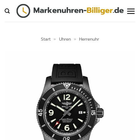
Zum
Inhalt
springen
Start
»
Uhren
»
Herrenuhr