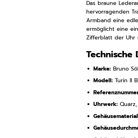
Das braune Lederarm
hervorragenden Tr
Armband eine edle 
ermöglicht eine e
Zifferblatt der Uh
Technische 
Marke:
Bruno Sö
Modell:
Turin II B
Referenznummer
Uhrwerk:
Quarz, 
Gehäusematerial
Gehäusedurchme