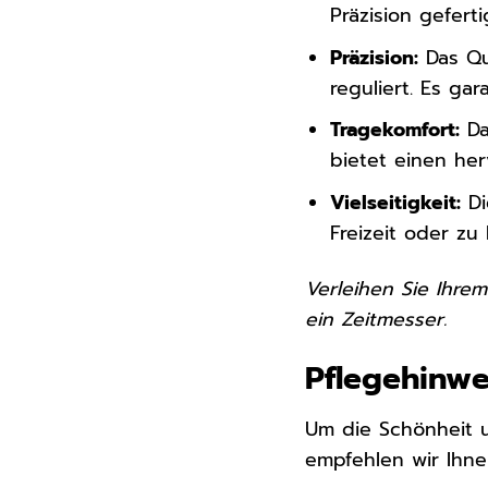
Präzision geferti
Präzision:
Das Qu
reguliert. Es ga
Tragekomfort:
Da
bietet einen he
Vielseitigkeit:
Di
Freizeit oder z
Verleihen Sie Ihrem
ein Zeitmesser.
Pflegehinwei
Um die Schönheit un
empfehlen wir Ihne