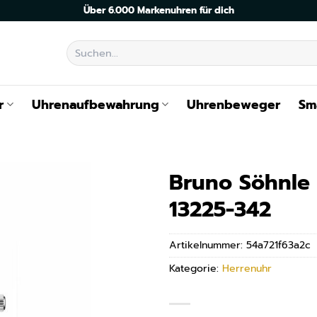
Über 6.000 Markenuhren für dich
Suchen
nach:
r
Uhrenaufbewahrung
Uhrenbeweger
Sm
Bruno Söhnle H
13225-342
Artikelnummer:
54a721f63a2c
Kategorie:
Herrenuhr