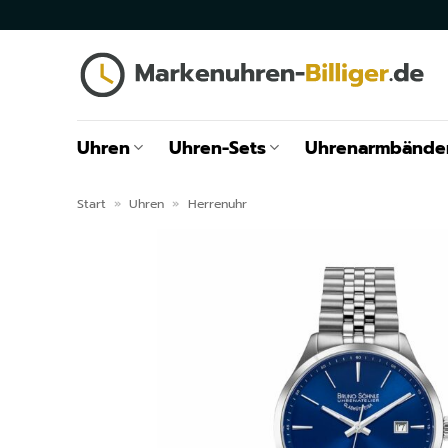
Zum
Inhalt
springen
Uhren
Uhren-Sets
Uhrenarmbände
Start
»
Uhren
»
Herrenuhr