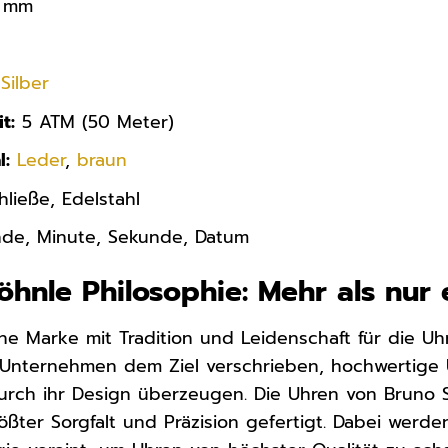
 mm
Silber
t:
5 ATM (50 Meter)
l:
Leder
,
braun
ließe, Edelstahl
de, Minute, Sekunde, Datum
öhnle Philosophie: Mehr als nur 
ine Marke mit Tradition und Leidenschaft für die U
Unternehmen dem Ziel verschrieben, hochwertige U
durch ihr Design überzeugen. Die Uhren von Bruno 
ößter Sorgfalt und Präzision gefertigt. Dabei werde