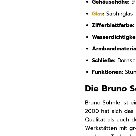
Gehäusehöhe:
9
Glas
:
Saphirglas
Zifferblattfarbe:
Wasserdichtigkei
Armbandmateria
Schließe:
Dornsch
Funktionen:
Stun
Die Bruno S
Bruno Söhnle ist e
2000 hat sich das 
Qualität als auch 
Werkstätten mit gr