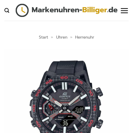
Zum
Inhalt
springen
Start
»
Uhren
»
Herrenuhr