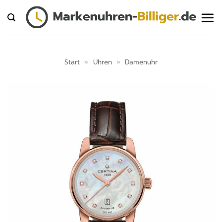
Zum
Inhalt
springen
Start
»
Uhren
»
Damenuhr