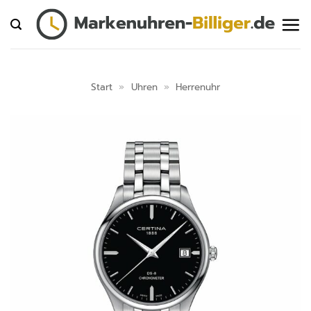
Zum
Inhalt
springen
Start
»
Uhren
»
Herrenuhr