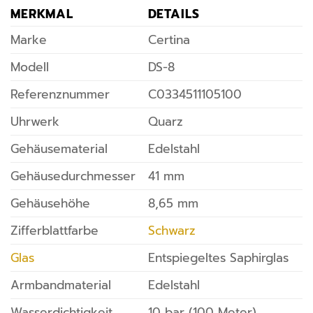
MERKMAL
DETAILS
Marke
Certina
Modell
DS-8
Referenznummer
C0334511105100
Uhrwerk
Quarz
Gehäusematerial
Edelstahl
Gehäusedurchmesser
41 mm
Gehäusehöhe
8,65 mm
Zifferblattfarbe
Schwarz
Glas
Entspiegeltes Saphirglas
Armbandmaterial
Edelstahl
Wasserdichtigkeit
10 bar (100 Meter)