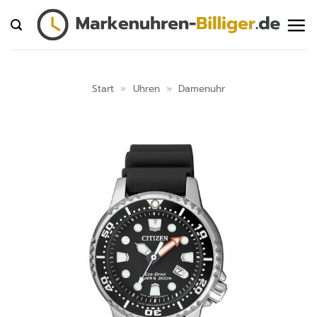
Zum
Inhalt
springen
Start
»
Uhren
»
Damenuhr