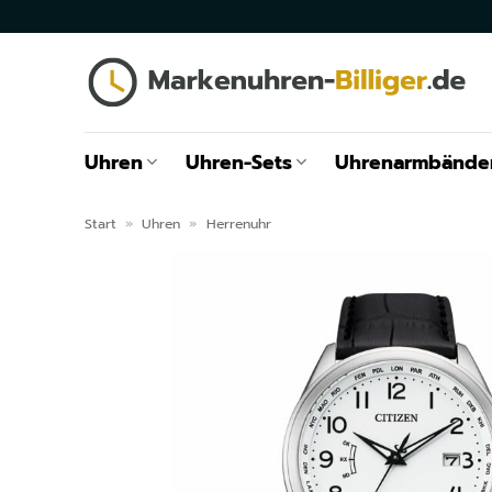
Zum
Inhalt
springen
Uhren
Uhren-Sets
Uhrenarmbände
Start
»
Uhren
»
Herrenuhr