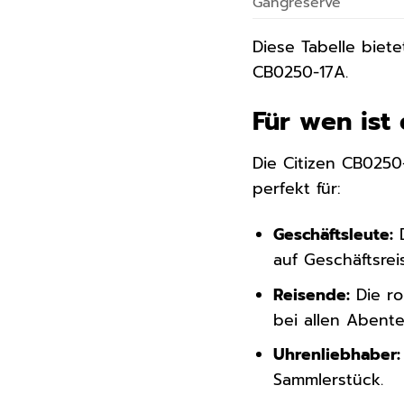
Gangreserve
Diese Tabelle biet
CB0250-17A.
Für wen ist
Die Citizen CB0250-
perfekt für:
Geschäftsleute:
D
auf Geschäftsrei
Reisende:
Die ro
bei allen Abente
Uhrenliebhaber:
Sammlerstück.