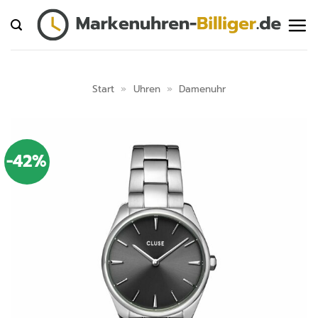
Zum
Inhalt
springen
Start
»
Uhren
»
Damenuhr
-42%