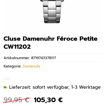
Cluse Damenuhr Féroce Petite
CW11202
Artikelnummer:
8719743378117
Kategorie:
Damenuhr
Lieferzeit: sofort verfügbar, 1-3 Werktage
Ursprünglicher
Aktueller
99,95
€
105,30
€