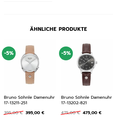
ÄHNLICHE PRODUKTE
-5%
-5%
Bruno Söhnle Damenuhr
Bruno Söhnle Damenuhr
17-13211-251
17-13202-821
Ursprünglicher
Aktueller
Ursprünglicher
Aktuell
395,00
€
395,00
€
475,00
€
475,00
€
Preis
Preis
Preis
Preis