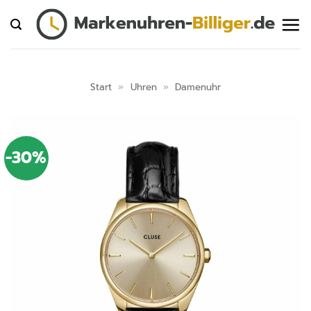
Zum
Inhalt
springen
Start
»
Uhren
»
Damenuhr
-30%