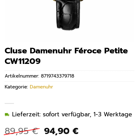
Cluse Damenuhr Féroce Petite
CW11209
Artikelnummer:
8719743379718
Kategorie:
Damenuhr
Lieferzeit: sofort verfügbar, 1-3 Werktage
Ursprünglicher
Aktueller
89,95
€
94,90
€