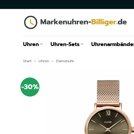
Zum
Inhalt
springen
Uhren
Uhren-Sets
Uhrenarmbände
Start
»
Uhren
»
Damenuhr
-30%