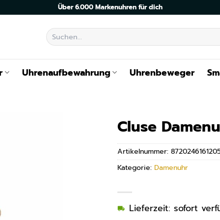
Über 6.000 Markenuhren für dich
Suchen
nach:
r
Uhrenaufbewahrung
Uhrenbeweger
Sm
Cluse Damenu
Artikelnummer:
872024616120
Kategorie:
Damenuhr
Lieferzeit: sofort ve