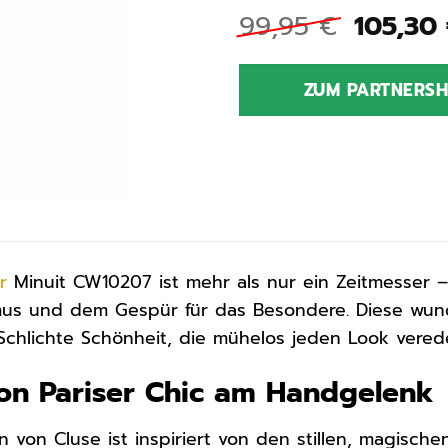
Ursprü
99,95
€
105,30
Preis
war:
ZUM PARTNERS
99,95 
r
Minuit CW10207 ist mehr als nur ein Zeitmesser – 
smus und dem Gespür für das Besondere. Diese w
 Schlichte Schönheit, die mühelos jeden Look verede
on Pariser Chic am Handgelenk
on von Cluse ist inspiriert von den stillen, magische