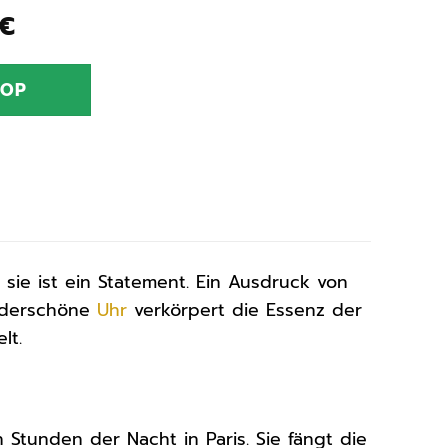
nglicher
Aktueller
€
Preis
ist:
HOP
€
105,30 €.
sie ist ein Statement. Ein Ausdruck von
underschöne
Uhr
verkörpert die Essenz der
lt.
n Stunden der Nacht in Paris. Sie fängt die