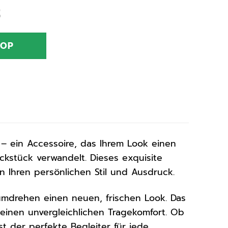
nglicher
Aktueller
€
Preis
ist:
HOP
€
19,90 €.
 ein Accessoire, das Ihrem Look einen
kstück verwandelt. Dieses exquisite
in Ihren persönlichen Stil und Ausdruck.
umdrehen einen neuen, frischen Look. Das
einen unvergleichlichen Tragekomfort. Ob
t der perfekte Begleiter für jede