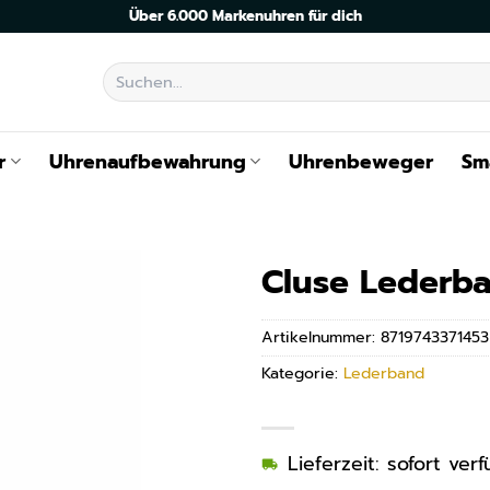
Über 6.000 Markenuhren für dich
Suchen
nach:
r
Uhrenaufbewahrung
Uhrenbeweger
Sm
Cluse Lederb
Artikelnummer:
8719743371453
Kategorie:
Lederband
Lieferzeit: sofort ve