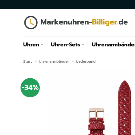
Zum
Inhalt
springen
Uhren
Uhren-Sets
Uhrenarmbände
Start
»
Uhrenarmbänder
»
Lederband
-34%