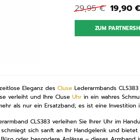
Ursprü
29,95
€
19,90
Preis
war:
ZUM PARTNERS
29,95 
zeitlose Eleganz des
Cluse
Lederarmbands CLS383 –
se verleiht und Ihre Cluse
Uhr
in ein wahres Schmuc
hr als nur ein Ersatzband; es ist eine Investition 
erarmband CLS383 verleihen Sie Ihrer Uhr im Hand
schmiegt sich sanft an Ihr Handgelenk und bietet 
s Büro oder besondere Anlässe – dieses Armband is