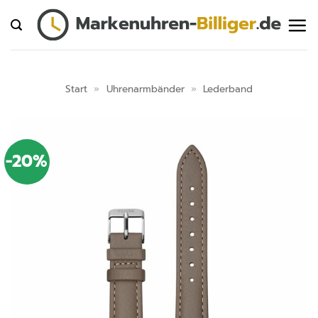
Zum
Inhalt
springen
Start
»
Uhrenarmbänder
»
Lederband
-20%