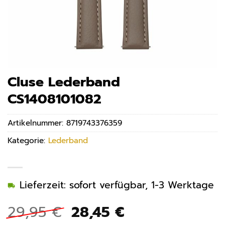
Cluse Lederband
CS1408101082
Artikelnummer:
8719743376359
Kategorie:
Lederband
Lieferzeit: sofort verfügbar, 1-3 Werktage
Ursprünglicher
Aktueller
29,95
€
28,45
€