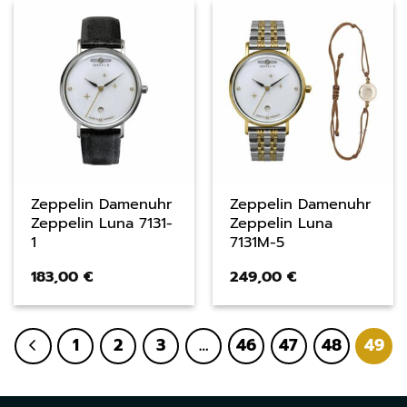
Zeppelin Damenuhr
Zeppelin Damenuhr
Zeppelin Luna 7131-
Zeppelin Luna
1
7131M-5
183,00
€
249,00
€
1
2
3
…
46
47
48
49