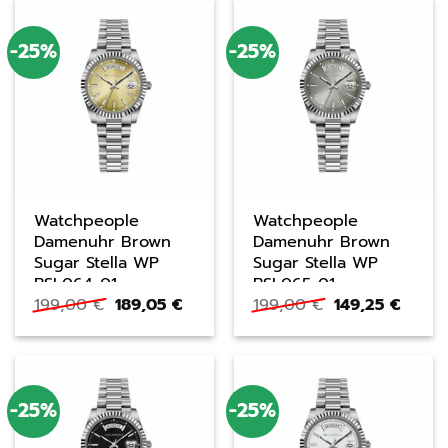
-25%
-25%
Watchpeople
Watchpeople
Damenuhr Brown
Damenuhr Brown
Sugar Stella WP
Sugar Stella WP
BSL064-01
BSL065-01
Ursprünglicher
Aktueller
Ursprüngliche
Aktuel
199,00
€
189,05
€
199,00
€
149,25
€
Preis
Preis
Preis
Preis
war:
ist:
war:
ist:
199,00 €
189,05 €.
199,00 €
149,25
-25%
-25%