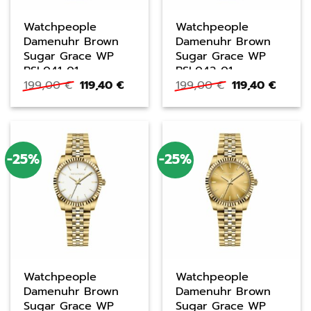
Watchpeople
Watchpeople
Damenuhr Brown
Damenuhr Brown
Sugar Grace WP
Sugar Grace WP
BSL041-01
BSL042-01
Ursprünglicher
Aktueller
Ursprüngliche
Aktuel
199,00
€
119,40
€
199,00
€
119,40
€
Preis
Preis
Preis
Preis
war:
ist:
war:
ist:
199,00 €
119,40 €.
199,00 €
119,40
-25%
-25%
Watchpeople
Watchpeople
Damenuhr Brown
Damenuhr Brown
Sugar Grace WP
Sugar Grace WP