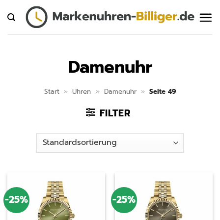
Zum
Inhalt
springen
Damenuhr
Start
»
Uhren
»
Damenuhr
»
Seite 49
FILTER
-25%
-25%