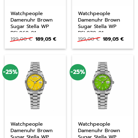
Watchpeople
Watchpeople
Damenuhr Brown
Damenuhr Brown
Sugar Stella WP
Sugar Stella WP
BSL069-01
BSL070-01
Ursprünglicher
Aktueller
Ursprüngliche
Aktue
199,00
€
189,05
€
199,00
€
189,05
€
Preis
Preis
Preis
Preis
war:
ist:
war:
ist:
199,00 €
189,05 €.
199,00 €
189,05
-25%
-25%
Watchpeople
Watchpeople
Damenuhr Brown
Damenuhr Brown
Sugar Stella WP
Sugar Stella WP