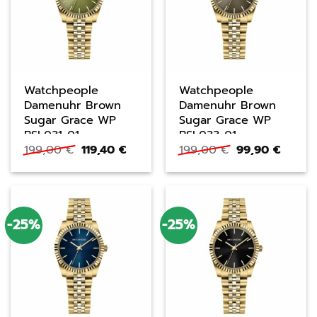
Watchpeople
Watchpeople
Damenuhr Brown
Damenuhr Brown
Sugar Grace WP
Sugar Grace WP
BSL031-01
BSL033-01
Ursprünglicher
Aktueller
Ursprüngliche
Aktuel
199,00
€
119,40
€
199,00
€
99,90
€
Preis
Preis
Preis
Preis
war:
ist:
war:
ist:
199,00 €
119,40 €.
199,00 €
99,90 
-25%
-25%