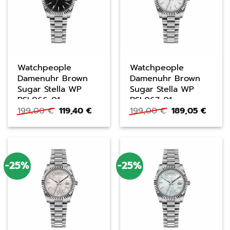
Watchpeople
Watchpeople
Damenuhr Brown
Damenuhr Brown
Sugar Stella WP
Sugar Stella WP
BSL066-01
BSL067-01
Ursprünglicher
Aktueller
Ursprüngliche
Aktue
199,00
€
119,40
€
199,00
€
189,05
€
Preis
Preis
Preis
Preis
war:
ist:
war:
ist:
199,00 €
119,40 €.
199,00 €
189,05
-25%
-25%