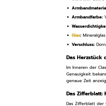
Armbandmateria
Armbandfarbe:
V
Wasserdichtigkei
Glas
:
Mineralglas
Verschluss:
Dorns
Das Herzstück 
Im Inneren der Cla
Genauigkeit bekannt
genaue Zeit anzei
Das Zifferblatt:
Das Zifferblatt de