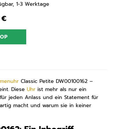
rfügbar, 1-3 Werktage
ünglicher
Aktueller
0
€
Preis
ist:
HOP
0 €
89,00 €.
amenuhr
Classic Petite DW00100162 –
eint. Diese
Uhr
ist mehr als nur ein
r für jeden Anlass und ein Statement für
gartig macht und warum sie in keiner