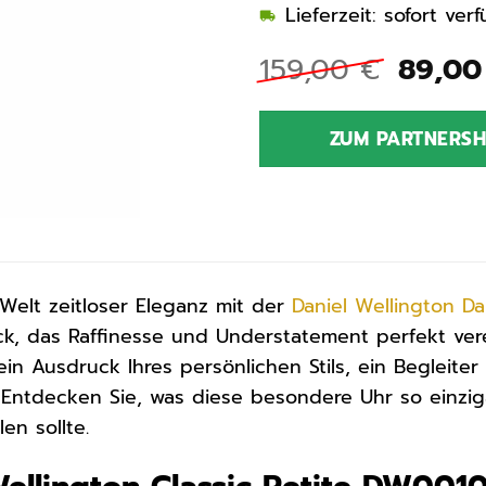
Lieferzeit: sofort ve
Urspr
159,00
€
89,0
Preis
war:
ZUM PARTNERS
159,0
Welt zeitloser Eleganz mit der
Daniel Wellington
D
k, das Raffinesse und Understatement perfekt ver
 ein Ausdruck Ihres persönlichen Stils, ein Begleite
. Entdecken Sie, was diese besondere Uhr so einzi
en sollte.