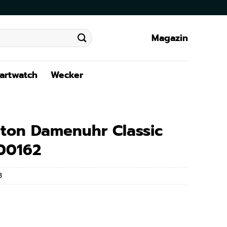
Magazin
artwatch
Wecker
gton Damenuhr Classic
00162
3