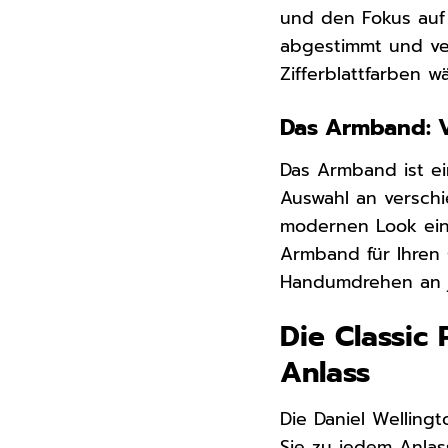
und den Fokus auf 
abgestimmt und ve
Zifferblattfarben w
Das Armband: V
Das Armband ist ei
Auswahl an versch
modernen Look eine
Armband für Ihren 
Handumdrehen an j
Die Classic 
Anlass
Die Daniel Wellingt
Sie zu jedem Anlas