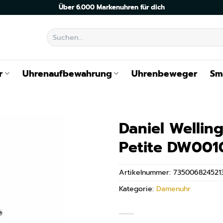
Über 6.000 Markenuhren für dich
Suchen
nach:
r
Uhrenaufbewahrung
Uhrenbeweger
Sm
Daniel Wellin
Petite DW001
Artikelnummer:
735006824521
Kategorie:
Damenuhr