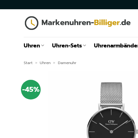
Zum
Inhalt
springen
Uhren
Uhren-Sets
Uhrenarmbände
Start
»
Uhren
»
Damenuhr
-45%