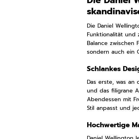
Die Daniel 
skandinavis
Die Daniel Welling
Funktionalität und 
Balance zwischen Fo
sondern auch ein G
Schlankes Desi
Das erste, was an d
und das filigrane 
Abendessen mit Fre
Stil anpasst und je
Hochwertige Ma
Daniel Wellington 