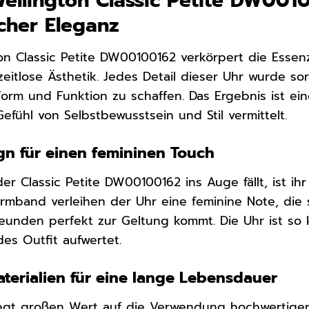
Wellington Classic Petite DW0010
cher Eleganz
ton Classic Petite DW00100162 verkörpert die Essen
zeitlose Ästhetik. Jedes Detail dieser Uhr wurde so
rm und Funktion zu schaffen. Das Ergebnis ist eine
efühl von Selbstbewusstsein und Stil vermittelt.
gn für einen femininen Touch
er Classic Petite DW00100162 ins Auge fällt, ist ihr
Armband verleihen der Uhr eine feminine Note, die
unden perfekt zur Geltung kommt. Die Uhr ist so k
des Outfit aufwertet.
terialien für eine lange Lebensdauer
legt großen Wert auf die Verwendung hochwertiger 