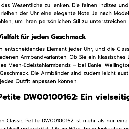
das Wesentliche zu lenken. Die feinen Indizes und
rleihen der Uhr eine elegante Note. Je nach Mode
ählen, um Ihren persönlichen Stil zu unterstreichen.
ielfalt für jeden Geschmack
n entscheidendes Element jeder Uhr, und die Clas
iedenen Armbandvarianten. Ob Sie ein klassische
s Mesh-Edelstahlarmbands – bei Daniel Wellington
Geschmack. Die Armbänder sind zudem leicht austa
edes Outfit anpassen können.
Petite DW00100162: Ein vielseiti
on Classic Petite DW00100162 ist mehr als nur eine Uh
s stilvoll unterstützt. Ob im Büro, beim Einkaufe