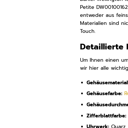
Petite DW0010016
entweder aus fei
Materialien sind n
Touch.
Detaillier
Um Ihnen einen um
wir hier alle wich
Gehäusematerial
Gehäusefarbe:
R
Gehäusedurchme
Zifferblattfarbe:
Uhrwerk:
Quarz