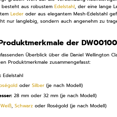
2 besteht aus robustem
Edelstahl
, der eine lange 
nstem
Leder
oder aus elegantem Mesh-Edelstahl gefer
icht nur langlebig, sondern auch angenehm zu trag
te Produktmerkmale der DW0010
fassenden Überblick über die Daniel Wellington C
tigen Produktmerkmale zusammengefasst:
:
Edelstahl
oségold
oder
Silber
(je nach Modell)
sser:
28 mm oder 32 mm (je nach Modell)
Weiß
,
Schwarz
oder Roségold (je nach Modell)