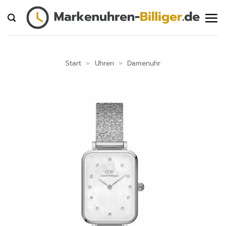
Zum
Inhalt
springen
Start
»
Uhren
»
Damenuhr