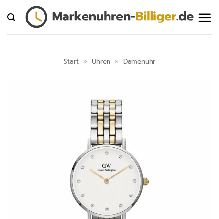
Zum
Inhalt
springen
Start
»
Uhren
»
Damenuhr