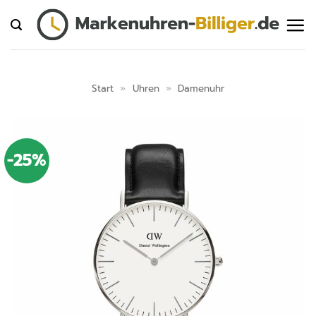
Zum
Inhalt
springen
Start
»
Uhren
»
Damenuhr
-25%