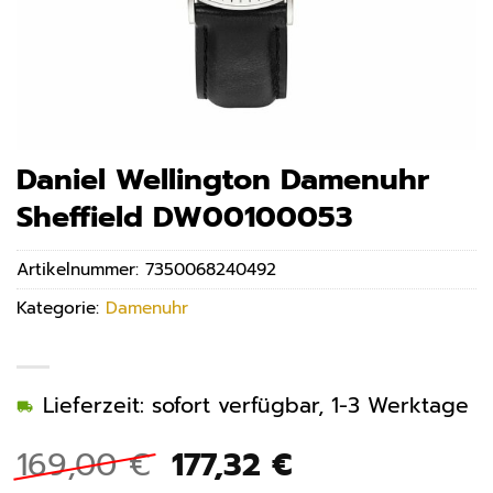
Daniel Wellington Damenuhr
Sheffield DW00100053
Artikelnummer:
7350068240492
Kategorie:
Damenuhr
Lieferzeit: sofort verfügbar, 1-3 Werktage
Ursprünglicher
Aktueller
169,00
€
177,32
€