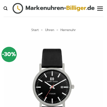
Zum
Inhalt
springen
Start
»
Uhren
»
Herrenuhr
-30%