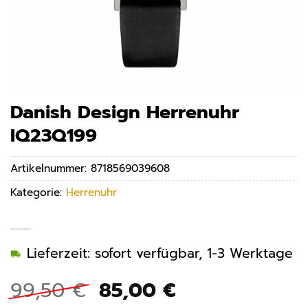
Danish Design Herrenuhr
IQ23Q199
Artikelnummer:
8718569039608
Kategorie:
Herrenuhr
Lieferzeit: sofort verfügbar, 1-3 Werktage
Ursprünglicher
Aktueller
99,50
€
85,00
€