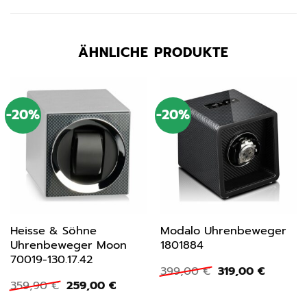
ÄHNLICHE PRODUKTE
-20%
-20%
Heisse & Söhne
Modalo Uhrenbeweger
Uhrenbeweger Moon
1801884
70019-130.17.42
Ursprünglicher
Aktuell
399,00
€
319,00
€
Preis
Preis
Ursprünglicher
Aktueller
359,90
€
259,00
€
war:
ist:
Preis
Preis
399,00 €
319,00 
war:
ist: