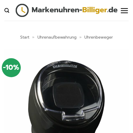
Zum
Inhalt
springen
Start
»
Uhrenaufbewahrung
»
Uhrenbeweger
-10%