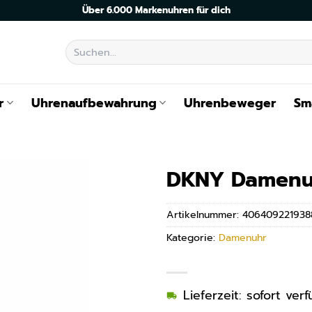
Über 6.000 Markenuhren für dich
Suchen
nach:
r
Uhrenaufbewahrung
Uhrenbeweger
Sm
DKNY Damenu
Artikelnummer:
406409221938
Kategorie:
Damenuhr
Lieferzeit: sofort ve