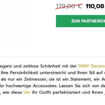
Ursprü
179,00
€
110,0
Preis
war:
ZUM PARTNERS
179,0
leganz und zeitlose Schönheit mit der
DKNY
Damen
hre Persönlichkeit unterstreicht und Ihren Stil auf
als nur ein Zeitmesser; sie ist ein Statement, ein
 für hochwertige Accessoires. Lassen Sie sich vo
, wie diese
Uhr
Ihr Outfit perfektioniert und Ihnen