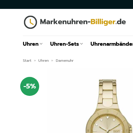
Zum
Inhalt
springen
Uhren
Uhren-Sets
Uhrenarmbände
Start
»
Uhren
»
Damenuhr
-5%