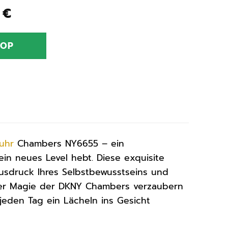
nglicher
Aktueller
8
€
Preis
ist:
HOP
0 €
110,08 €.
uhr
Chambers NY6655 – ein
 ein neues Level hebt. Diese exquisite
 Ausdruck Ihres Selbstbewusstseins und
n der Magie der DKNY Chambers verzaubern
 jeden Tag ein Lächeln ins Gesicht