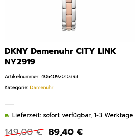
DKNY Damenuhr CITY LINK
NY2919
Artikelnummer:
4064092010398
Kategorie:
Damenuhr
Lieferzeit: sofort verfügbar, 1-3 Werktage
Ursprünglicher
Aktueller
149,00
€
89,40
€