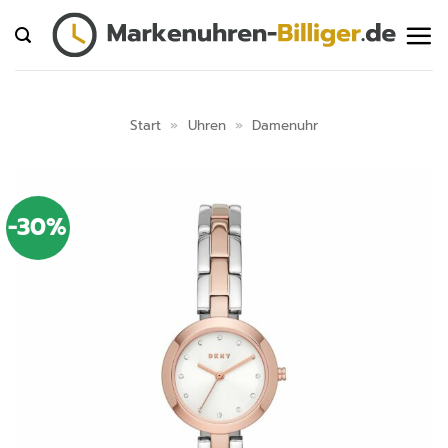
Zum
Inhalt
springen
Start
»
Uhren
»
Damenuhr
-30%