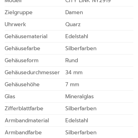
Modell
CITY LINK NY2919
Zielgruppe
Damen
Uhrwerk
Quarz
Gehäusematerial
Edelstahl
Gehäusefarbe
Silberfarben
Gehäuseform
Rund
Gehäusedurchmesser
34 mm
Gehäusehöhe
7 mm
Glas
Mineralglas
Zifferblattfarbe
Silberfarben
Armbandmaterial
Edelstahl
Armbandfarbe
Silberfarben