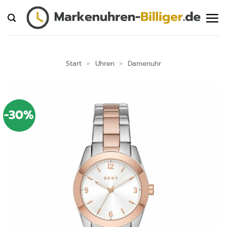
Zum
Inhalt
springen
Start
»
Uhren
»
Damenuhr
-30%