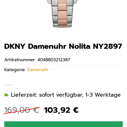
DKNY Damenuhr Nolita NY2897
Artikelnummer:
4048803212387
Kategorie:
Damenuhr
Lieferzeit: sofort verfügbar, 1-3 Werktage
Ursprünglicher
Aktueller
169,00
€
103,92
€
Preis
Preis
war:
ist: