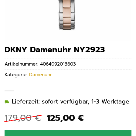
DKNY Damenuhr NY2923
Artikelnummer:
4064092013603
Kategorie:
Damenuhr
Lieferzeit: sofort verfügbar, 1-3 Werktage
Ursprünglicher
Aktueller
179,00
€
125,00
€
Preis
Preis
war:
ist: