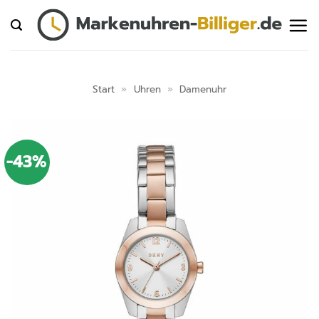
Zum
Inhalt
springen
Start
»
Uhren
»
Damenuhr
-43%