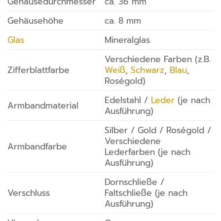
Gehäusedurchmesser
ca. 36 mm
Gehäusehöhe
ca. 8 mm
Glas
Mineralglas
Verschiedene Farben (z.B.
Zifferblattfarbe
Weiß
,
Schwarz
,
Blau
,
Roségold)
Edelstahl /
Leder
(je nach
Armbandmaterial
Ausführung)
Silber / Gold / Roségold /
Verschiedene
Armbandfarbe
Lederfarben (je nach
Ausführung)
Dornschließe /
Verschluss
Faltschließe (je nach
Ausführung)