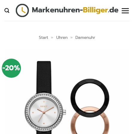
Zum
Inhalt
springen
Start
»
Uhren
»
Damenuhr
-20%