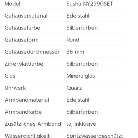
Modell
Sasha NY2990SET
Gehäusematerial
Edelstahl
Gehäusefarbe
Silberfarben
Gehäuseform
Rund
Gehäusedurchmesser
36 mm
Zifferblattfarbe
Silberfarben
Glas
Mineralglas
Uhrwerk
Quarz
Armbandmaterial
Edelstahl
Armbandfarbe
Silberfarben
Zusätzliches Armband
Ja, inklusive
Wasserdichtigkeit
Spritzwassergeschützt