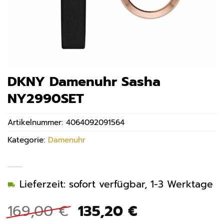
DKNY Damenuhr Sasha
NY2990SET
Artikelnummer:
4064092091564
Kategorie:
Damenuhr
Lieferzeit: sofort verfügbar, 1-3 Werktage
Ursprünglicher
Aktueller
169,00
€
135,20
€