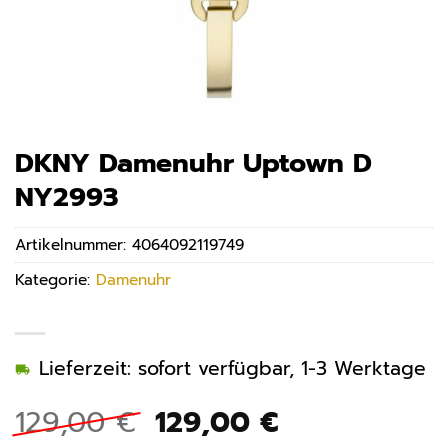
DKNY Damenuhr Uptown D
NY2993
Artikelnummer:
4064092119749
Kategorie:
Damenuhr
Lieferzeit: sofort verfügbar, 1-3 Werktage
Ursprünglicher
Aktueller
129,00
€
129,00
€