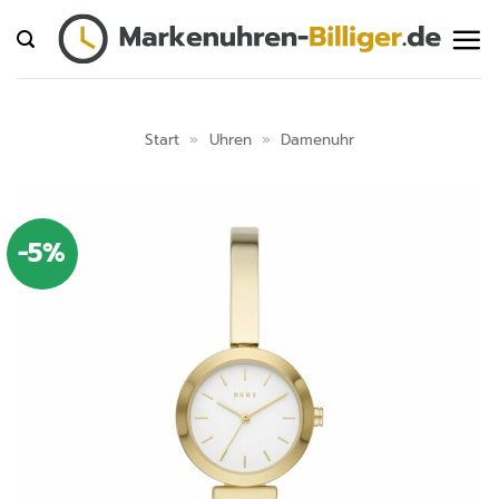
Zum
Inhalt
springen
Start
»
Uhren
»
Damenuhr
-5%