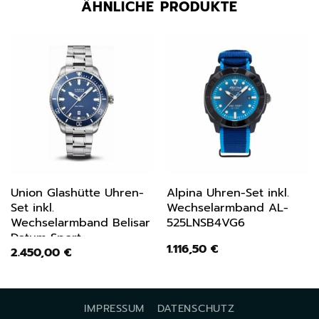
ÄHNLICHE PRODUKTE
Union Glashütte Uhren-
Alpina Uhren-Set inkl.
Set inkl.
Wechselarmband AL-
Wechselarmband Belisar
525LNSB4VG6
Datum Sport
1.116,50
€
2.450,00
€
D0099071104700
IMPRESSUM
DATENSCHUTZ