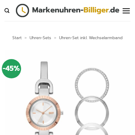
Zum
Inhalt
springen
Start
»
Uhren-Sets
»
Uhren-Set inkl. Wechselarmband
-45%