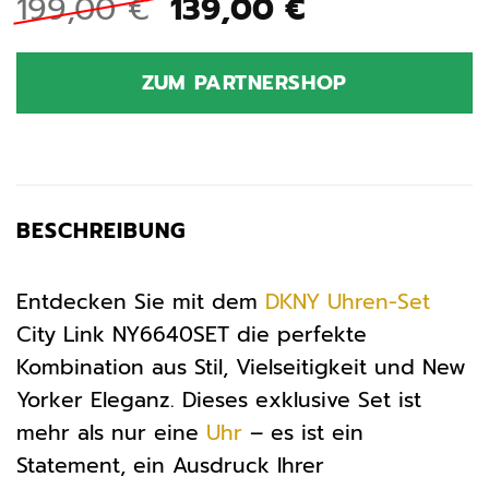
Ursprünglicher
Aktueller
199,00
€
139,00
€
Preis
Preis
war:
ist:
ZUM PARTNERSHOP
199,00 €
139,00 €.
BESCHREIBUNG
Entdecken Sie mit dem
DKNY
Uhren-Set
City Link NY6640SET die perfekte
Kombination aus Stil, Vielseitigkeit und New
Yorker Eleganz. Dieses exklusive Set ist
mehr als nur eine
Uhr
– es ist ein
Statement, ein Ausdruck Ihrer