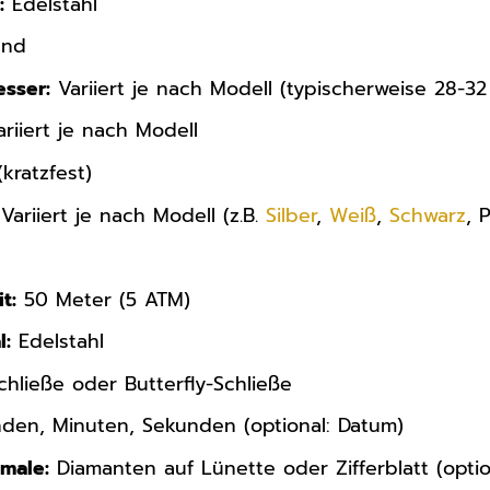
:
Edelstahl
nd
sser:
Variiert je nach Modell (typischerweise 28-3
riiert je nach Modell
kratzfest)
Variiert je nach Modell (z.B.
Silber
,
Weiß
,
Schwarz
, 
t:
50 Meter (5 ATM)
l:
Edelstahl
chließe oder Butterfly-Schließe
den, Minuten, Sekunden (optional: Datum)
male:
Diamanten auf Lünette oder Zifferblatt (optio