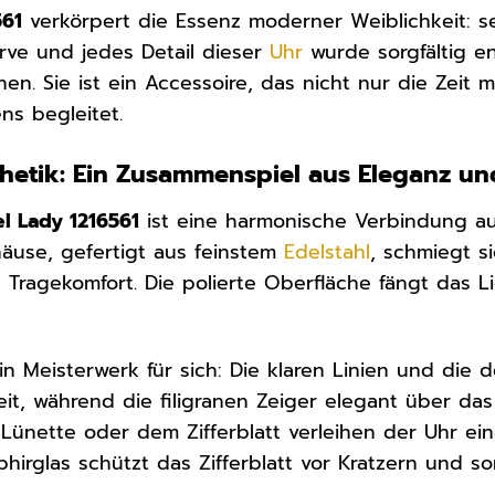
561
verkörpert die Essenz moderner Weiblichkeit: se
urve und jedes Detail dieser
Uhr
wurde sorgfältig en
hen. Sie ist ein Accessoire, das nicht nur die Zeit
s begleitet.
hetik: Ein Zusammenspiel aus Eleganz un
l Lady 1216561
ist eine harmonische Verbindung au
häuse, gefertigt aus feinstem
Edelstahl
, schmiegt s
ragekomfort. Die polierte Oberfläche fängt das Li
 ein Meisterwerk für sich: Die klaren Linien und die
it, während die filigranen Zeiger elegant über das Z
Lünette oder dem Zifferblatt verleihen der Uhr ei
phirglas schützt das Zifferblatt vor Kratzern und sor