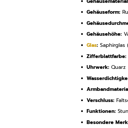
Gehäusematerial
Gehäuseform:
Ru
Gehäusedurchme
Gehäusehöhe:
Va
Glas
:
Saphirglas (
Zifferblattfarbe:
Uhrwerk:
Quarz
Wasserdichtigkei
Armbandmateria
Verschluss:
Falts
Funktionen:
Stun
Besondere Merk