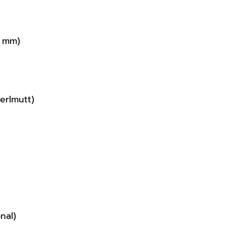
2 mm)
Perlmutt)
nal)