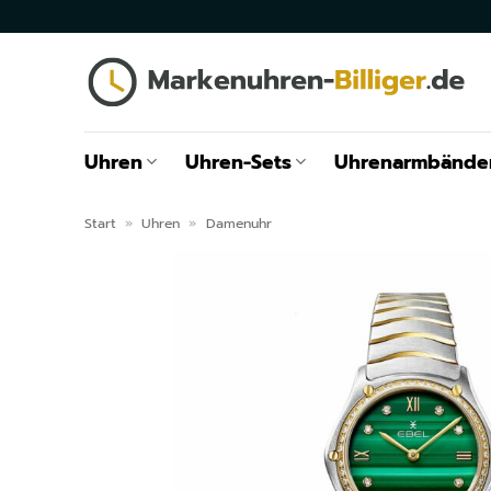
Zum
Inhalt
springen
Uhren
Uhren-Sets
Uhrenarmbände
Start
»
Uhren
»
Damenuhr